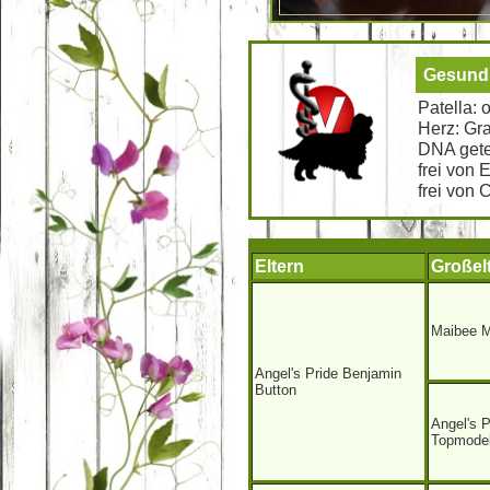
Gesundh
Patella:
Herz: Gra
DNA gete
frei von 
frei von 
Eltern
Großel
Maibee M
Angel's Pride Benjamin
Button
Angel's P
Topmode