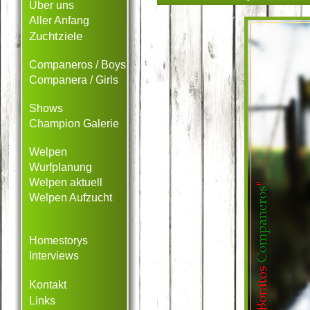
Über uns
Aller Anfang
Zuchtziele
Companeros / Boys
Companera / Girls
Shows
Champion Galerie
Welpen
Wurfplanung
Welpen aktuell
Welpen Aufzucht
Homestorys
Interviews
Kontakt
Links