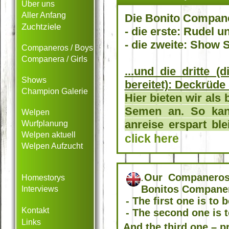
Über uns
Aller Anfang
Die Bonito Compane
Zuchtziele
- die erste: Rudel u
- die zweite: Show S
Companeros / Boys
Companera / Girls
...und die dritte 
Shows
bereitet): Deckrüde 
Champion Galerie
Hier bieten wir als
Semen an. So kan
Welpen
anreise erspart ble
Wurfplanung
Welpen aktuell
click here
Welpen Aufzucht
.
Our Companeros
Homestorys
Bonitos Companer
Interviews
- The first one is to
Kontakt
- The second one is 
Links
And the third one – p