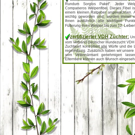
Rundum Sorglos Paket". Jeder Welp
Companeros Welpenfibel. Dieses Fibel ist
einem kleinen Ratgeber angewachsen. A
wichtig geworden sind, wurden immer wi
Ihnen ausführlich alle wichtigen Punk
Lebe
Fütterung ihres Welpen bis zum 12.
zertifizierter VDH Züchter:
Uns
vom Verband Deutscher Hundezucht VDH zer
Zuchtwart kontrolliert
alle
Würfe und die 
regelmässig. Zusätzlich haben wir unsere
vom Veterinärmant genehmigen lassen
Elterntiere können auch Wunsch eingese