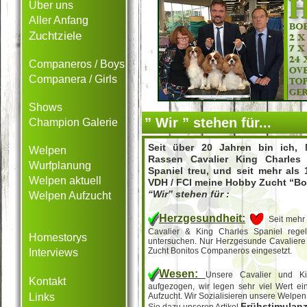
Über uns
Aller Anfang
Zuchtziele
Companeros / Boys
Companera / Girls
Shows
” Wir ” stehen für...
Champion Galerie
Seit über 20 Jahren bin ich,
Welpen
Rassen Cavalier King Charles
Wurfplanung
Spaniel treu, und seit mehr als 
Welpen aktuell
VDH / FCI meine Hobby Zucht “B
“Wir” stehen für :
Welpen Aufzucht
Herzgesundheit:
Seit mehr
Cavalier & King Charles Spaniel rege
Homestorys
untersuchen. Nur Herzgesunde Cavaliere
Zucht Bonitos Companeros eingesetzt.
Interviews
Wesen:
Unsere Cavalier und K
Kontakt
aufgezogen, wir legen sehr viel Wert e
Links
Aufzucht. Wir Sozialisieren unsere Welpen
Frühstimulan