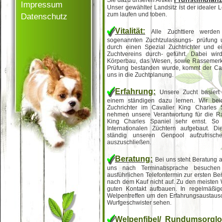
Sie dazu unseren Artikel
Impressum
Unser gewählter Landsitz ist der idealer 
zum laufen und toben.
Datenschutz
Vitalität:
Alle Zuchttiere werde
sogenannten Zuchtzulassungs- prüfung 
durch einen Spezial Zuchtrichter und 
Zuchtvereins durch- geführt. Dabei wir
Körperbau, das Wesen, sowie Rassemerk
Prüfung bestanden wurde, kommt der Cav
uns in die Zuchtplanung.
Erfahrung:
Unsere Zucht basiert
einem ständigen dazu lernen. Wir bei
Zuchrichter im Cavalier King Charles 
nehmen unsere Verantwortung für die R
King Charles Spaniel sehr ernst. S
Internationalen Züchtern aufgebaut. D
ständig unseren Genpool aufzufris
auszuschließen.
Beratung:
Bei uns steht Beratung a
uns nach Terminabsprache besuchen
ausführlichen Telefontermin zur ersten Be
nach dem Kauf nicht auf. Zu den meisten
guten Kontakt aufbauen. In regelmäßig
Welpentreffen um den Erfahrungsaustausch
Wurfgeschwister sehen.
Welpenfibel/ Rundumsorglo