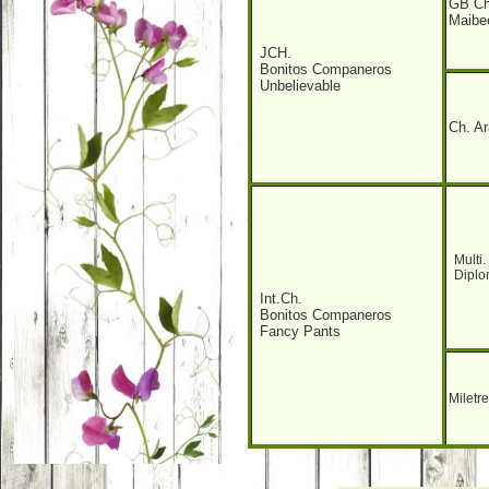
GB Ch
Maibe
JCH.
Bonitos Companeros
Unbelievable
Ch. Ar
Multi
Diplo
Int.Ch.
Bonitos Companeros
Fancy Pants
Miletr