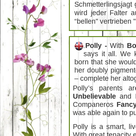
Schmetterlingsjagt
wird jeder Falter 
“bellen" vertrieben "
Polly -
With
Bo
.
says it all. We
born that she woul
her doubly pigment
– complete her alto
Polly’s parents 
Unbelievable
and I
Companeros
Fancy
was able again to pu
Polly is a smart, li
With great tenacity 