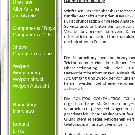
Datenschutzerklärung
Über uns
Aller Anfang
Wir freuen uns sehr über Ihr Interess
Zuchtziele
für die Geschäftsleitung der BONITO
FCI ist grundsätzlich ohne jede Angab
Services unseres Unternehmens über u
Companeros / Boys
Verarbeitung personenbezogener Daten
Companera / Girls
erforderlich und besteht für eine solch
der betroffenen Person ein
Shows
Champion Galerie
Die Verarbeitung personenbezogene
Telefonnummer einer betroffenen Per
Welpen
Übereinstimmung mit den für
Wurfplanung
Datenschutzbestimmungen. Mittels di
Art, Umfang und Zweck der von uns e
Welpen aktuell
Ferner werden betroffene Personen
Welpen Aufzucht
aufgeklärt.
Die BONITOS COMPANEROS FCI hat a
organisatorische Maßnahmen umgeset
Homestorys
verarbeiteten personenbezogenen Da
Interviews
grundsätzlich Sicherheitslücken aufwe
Grund steht es jeder betroffenen Per
Kontakt
telefonisch, an uns zu übermitteln.
Links
1. Begriffsbestimmungen