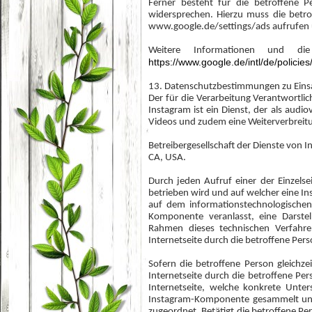
Ferner besteht für die betroffene 
widersprechen. Hierzu muss die betr
www.google.de/settings/ads aufrufen 
Weitere Informationen und di
https://www.google.de/intl/de/policies
13. Datenschutzbestimmungen zu Eins
Der für die Verarbeitung Verantwortlic
Instagram ist ein Dienst, der als audio
Videos und zudem eine Weiterverbreitu
Betreibergesellschaft der Dienste von I
CA, USA.
Durch jeden Aufruf einer der Einzelse
betrieben wird und auf welcher eine I
auf dem informationstechnologischen
Komponente veranlasst, eine Darst
Rahmen dieses technischen Verfahre
Internetseite durch die betroffene Per
Sofern die betroffene Person gleichze
Internetseite durch die betroffene P
Internetseite, welche konkrete Unte
Instagram-Komponente gesammelt und
zugeordnet. Betätigt die betroffene Pe