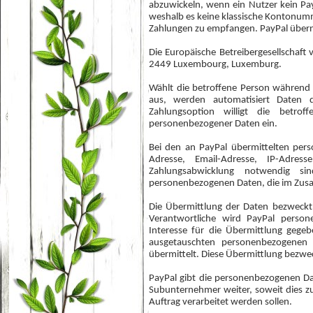
abzuwickeln, wenn ein Nutzer kein Pay
weshalb es keine klassische Kontonumm
Zahlungen zu empfangen. PayPal übern
Die Europäische Betreibergesellschaft v
2449 Luxembourg, Luxemburg.
Wählt die betroffene Person während 
aus, werden automatisiert Daten 
Zahlungsoption willigt die betrof
personenbezogener Daten ein.
Bei den an PayPal übermittelten pe
Adresse, Email-Adresse, IP-Adre
Zahlungsabwicklung notwendig s
personenbezogenen Daten, die im Zusa
Die Übermittlung der Daten bezweckt 
Verantwortliche wird PayPal perso
Interesse für die Übermittlung gege
ausgetauschten personenbezogenen
übermittelt. Diese Übermittlung bezwec
PayPal gibt die personenbezogenen D
Subunternehmer weiter, soweit dies zur
Auftrag verarbeitet werden sollen.