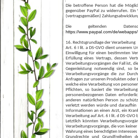
Die betroffene Person hat die Mögli
gegenüber PayPal zu widerrufen. Ein 
(vertragsgemäßen) Zahlungsabwicklung
Die geltenden Datens
https://www.paypal.com/de/webapps/m
16. Rechtsgrundlage der Verarbeitung
Art. 6 I lit. a DS-GVO dient unserem 
Einwilligung für einen bestimmten Ve
Erfüllung eines Vertrags, dessen Vertr
Verarbeitungsvorgängen der Fall ist, di
Gegenleistung notwendig sind, so be
Verarbeitungsvorgänge die zur Durch
Anfragen zur unseren Produkten oder L
welche eine Verarbeitung von personenb
Pflichten, so basiert die Verarbeitun
personenbezogenen Daten erforderlic
anderen natürlichen Person zu schütz
verletzt werden würde und daraufhin 
Informationen an einen Arzt, ein Kra
Verarbeitung auf Art. 6 I lit. d DS-GVO
Letztlich könnten Verarbeitungsvorgä
Verarbeitungsvorgänge, die von keiner
Wahrung eines berechtigten Interesses 
Grundrechte und Grundfreiheiten d