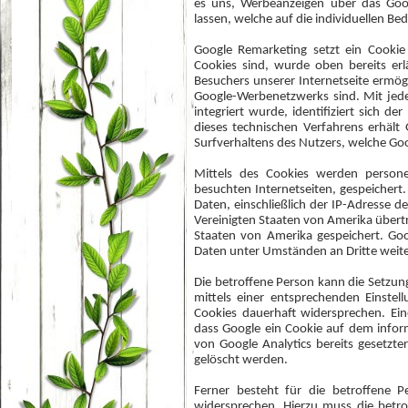
es uns, Werbeanzeigen über das Goo
lassen, welche auf die individuellen B
Google Remarketing setzt ein Cooki
Cookies sind, wurde oben bereits er
Besuchers unserer Internetseite ermögli
Google-Werbenetzwerks sind. Mit jede
integriert wurde, identifiziert sich 
dieses technischen Verfahrens erhäl
Surfverhaltens des Nutzers, welche Go
Mittels des Cookies werden persone
besuchten Internetseiten, gespeicher
Daten, einschließlich der IP-Adresse 
Vereinigten Staaten von Amerika über
Staaten von Amerika gespeichert. Go
Daten unter Umständen an Dritte weite
Die betroffene Person kann die Setzung
mittels einer entsprechenden Einste
Cookies dauerhaft widersprechen. Ein
dass Google ein Cookie auf dem infor
von Google Analytics bereits gesetzt
gelöscht werden.
Ferner besteht für die betroffene 
widersprechen. Hierzu muss die betr