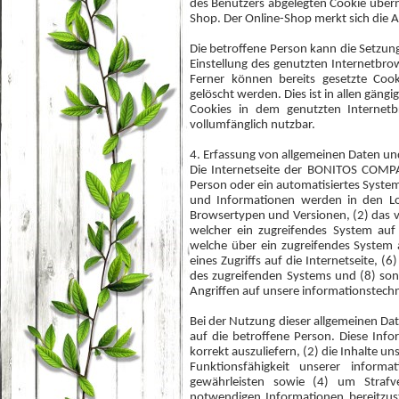
des Benutzers abgelegten Cookie übern
Shop. Der Online-Shop merkt sich die Ar
Die betroffene Person kann die Setzung
Einstellung des genutzten Internetbr
Ferner können bereits gesetzte Coo
gelöscht werden. Dies ist in allen gäng
Cookies in dem genutzten Internetb
vollumfänglich nutzbar.
4. Erfassung von allgemeinen Daten u
Die Internetseite der BONITOS COMPA
Person oder ein automatisiertes Syste
und Informationen werden in den Log
Browsertypen und Versionen, (2) das v
welcher ein zugreifendes System auf 
welche über ein zugreifendes System 
eines Zugriffs auf die Internetseite, (
des zugreifenden Systems und (8) son
Angriffen auf unsere informationstech
Bei der Nutzung dieser allgemeinen D
auf die betroffene Person. Diese Info
korrekt auszuliefern, (2) die Inhalte u
Funktionsfähigkeit unserer inform
gewährleisten sowie (4) um Strafve
notwendigen Informationen bereitzu