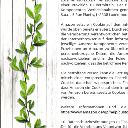
Local.Amazon.co.uk, Amazon.de, Bu
einer Provision zu vermitteln. Der
Komponenten Werbeeinnahmen generi
S.à.r.l, 5 Rue Plaetis, L-2338 Luxembo
Amazon setzt ein Cookie auf dem inf
wurde oben bereits erläutert. Durch jed
die Verarbeitung Verantwortlichen be
der Internetbrowser auf dem informa
jeweilige Amazon-Komponente vera
Provisionen an Amazon zu übermitte
personenbezogene Daten, die Amaz
nachzuvollziehen und in der Folge
nachvollziehen, dass die betroffene Per
Die betroffene Person kann die Setzung
mittels einer entsprechenden Einste
Cookies dauerhaft widersprechen. Ein
dass Amazon ein Cookie auf dem info
von Amazon bereits gesetzte Cookies 
werden.
Weitere Informationen und di
https://www.amazon.de/gp/help/cust
10. Datenschutzbestimmungen zu Ein
Der für die Verarbeitung Verantwortlich