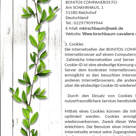
BONITOS COMPANEROS FCI
Am SCHANKHAUS, 1
51580 Reichshof
Deutschland
Tel.: 022979099944
mkirschbaum@web.de
E-Mail:
Www.kirschbaum-cavaliere.
Website:
3. Cookies
Die Internetseiten der BONITOS COMP
Internetbrowser auf einem Computersy
Zahlreiche Internetseiten und Server
Cookie-ID ist eine eindeutige Kennung 
Server dem konkreten Internetbrows
ermöglicht es den besuchten Interne
anderen Internetbrowsern, die ander
über die eindeutige Cookie-ID wiederer
Durch den Einsatz von Cookies 
nutzerfreundlichere Services bereitstel
Mittels eines Cookies können die In
optimiert werden. Cookies ermögl
wiederzuerkennen. Zweck dieser Wie
erleichtern. Der Benutzer einer Intern
Internetseite erneut seine Zugangsda