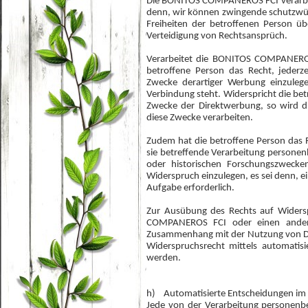
Die BONITOS COMPANEROS FCI verarbeit
denn, wir können zwingende schutzwür
Freiheiten der betroffenen Person ü
Verteidigung von Rechtsansprüch.
Verarbeitet die BONITOS COMPANEROS
betroffene Person das Recht, jeder
Zwecke derartiger Werbung einzulegen
Verbindung steht. Widerspricht die b
Zwecke der Direktwerbung, so wird
diese Zwecke verarbeiten.
Zudem hat die betroffene Person das R
sie betreffende Verarbeitung persone
oder historischen Forschungszweck
Widerspruch einzulegen, es sei denn, ei
Aufgabe erforderlich.
Zur Ausübung des Rechts auf Widersp
COMPANEROS FCI oder einen anderen
Zusammenhang mit der Nutzung von Dien
Widerspruchsrecht mittels automatis
werden.
h) Automatisierte Entscheidungen im Ein
Jede von der Verarbeitung personenb