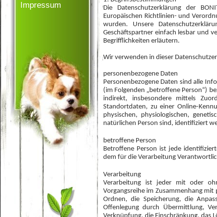
Impressum
Die Datenschutzerklärung der BON
Europäischen Richtlinien- und Veror
wurden. Unsere Datenschutzerkläru
Geschäftspartner einfach lesbar und v
Begrifflichkeiten erläutern.
Wir verwenden in dieser Datenschutzer
personenbezogene Daten
Personenbezogene Daten sind alle Inform
(im Folgenden „betroffene Person“) bezi
indirekt, insbesondere mittels Z
Standortdaten, zu einer Online-Ken
physischen, physiologischen, genetisc
natürlichen Person sind, identifiziert 
betroffene Person
Betroffene Person ist jede identifizi
dem für die Verarbeitung Verantwortli
Verarbeitung
Verarbeitung ist jeder mit oder oh
Vorgangsreihe im Zusammenhang mit pe
Ordnen, die Speicherung, die Anpas
Offenlegung durch Übermittlung, Ver
Verknüpfung, die Einschränkung, das L