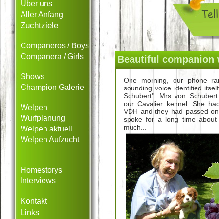
Über uns
Aller Anfang
Zuchtziele
Companeros / Boys
Companera / Girls
Beautiful companion 
Shows
One morning, our phone ra
Champion Galerie
sounding voice identified itsel
Schubert". Mrs von Schubert
our Cavalier kennel. She had
Welpen
VDH and they had passed o
Wurfplanung
spoke for a long time abou
much...
Welpen aktuell
Welpen Aufzucht
Homestorys
Interviews
Kontakt
Links